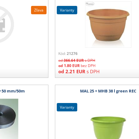
Zľava
varianty
Kód:
21276
od
366.64
EUR
s DPH
od
1.80
EUR
bez DPH
od
2.21
EUR
s DPH
y 50 mm/50m
MAL 25 + MHB 38 l green REC
varianty