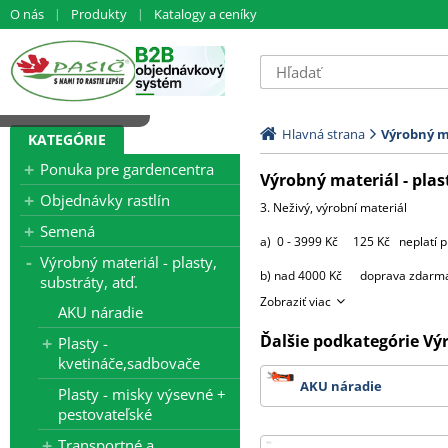
O nás
Produkty
Katalogy a ceníky
čítavam dáta ...
Hlavná strana
Výrobný ma
KATEGÓRIE
Ponuka pre gardencentra
Výrobný materiál - plast
Objednávky rastlín
3. Neživý, výrobní materiál
Semená
a) 0 - 3999 Kč 125 Kč neplatí p
Výrobný materiál - plasty,
b) nad 4000 Kč doprava zdarma -
substráty, atď.
Zobraziť viac
výjimky:
AKU náradie
Ďalšie podkategórie Výr
Plasty -
- substráty, perlit, hnojiva, k
kvetináče,sadbovače
4000 Kč za 3 palety, 
AKU náradie
Plasty - misky výsevné +
Od 10 palet d
pestovateľské
Transportné a
- bílá netkaná 19 g textilie v d