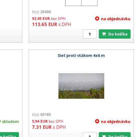
Kód:
20486
92.40
EUR
bez DPH
na objednávku
113.65
EUR
s DPH
Do košíka
Sieť proti vtákom 4x6 m
Kód:
00185
skladom
5.94
EUR
bez DPH
na objednávku
7.31
EUR
s DPH
Do košíka
Do košíka