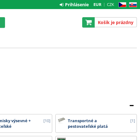
Prihlásenie
EUR
CZK
CZ
SK
Košík je prázdny
 misky výsevné +
10
Transportné a
1
teľské
pestovateľské platá