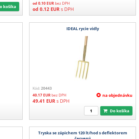
od
0.10
EUR
bez DPH
Do košíka
od
0.12
EUR
s DPH
IDEAL rycie vidly
Kód:
20443
40.17
EUR
bez DPH
na objednávku
49.41
EUR
s DPH
Do košíka
Tryska se zápichem 120 lt/hod s deflektorem
červený