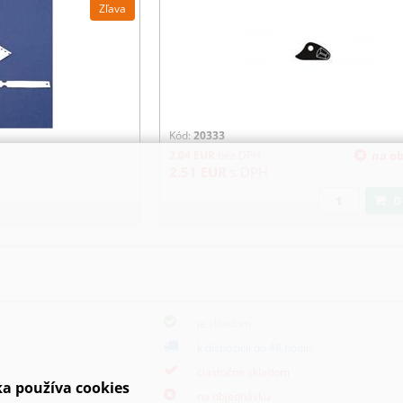
Zľava
Kód:
20333
2.04
EUR
bez DPH
na o
2.51
EUR
s DPH
je skladom
k dispozícii do 48 hodin
čiastočne skladom
a používa cookies
na objednávku