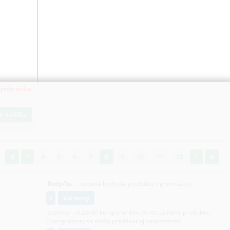
bjednávku
Do košíka
4
5
6
7
8
9
10
11
12
Body/ks
- bodová hodnota produktu v promoakcii;
v
varianty
zostava - zlúčenie komponentov do virtuálneho produktu,
(komponenty sa môžu predávať aj samostatne)