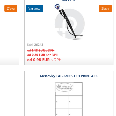
Zľava
varianty
Zľava
Kód:
26243
od
1.18
EUR
s DPH
od
0.80
EUR
bez DPH
od
0.98
EUR
s DPH
Menovky TAG-6MC5-TFH PRINTACK