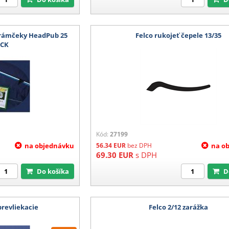
e rámčeky HeadPub 25
Felco rukojeť čepele 13/35
ACK
Kód:
27199
na objednávku
56.34
EUR
bez DPH
na o
69.30
EUR
s DPH
Do košíka
revliekacie
Felco 2/12 zarážka