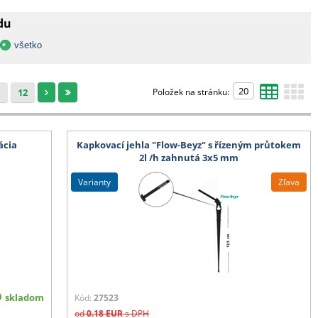
adu
všetko
1
12
Položek na stránku:
ácia
Kapkovací jehla "Flow-Beyz" s řízeným průtokem
2l /h zahnutá 3x5 mm
varianty
Zľava
skladom
Kód:
27523
od
0.18
EUR
s DPH