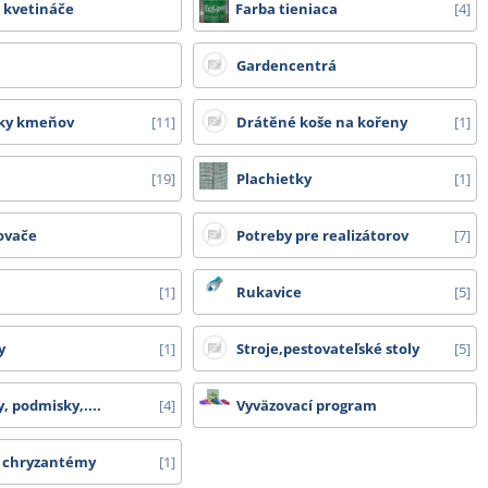
 kvetináče
Farba tieniaca
4
o kartonu - cena dopravy na dotaz
Gardencentrá
ky kmeňov
11
Drátěné koše na kořeny
1
19
Plachietky
1
ovače
Potreby pre realizátorov
7
1
Rukavice
5
y
1
Stroje,pestovateľské stoly
5
, podmisky,....
4
Vyväzovací program
a chryzantémy
1