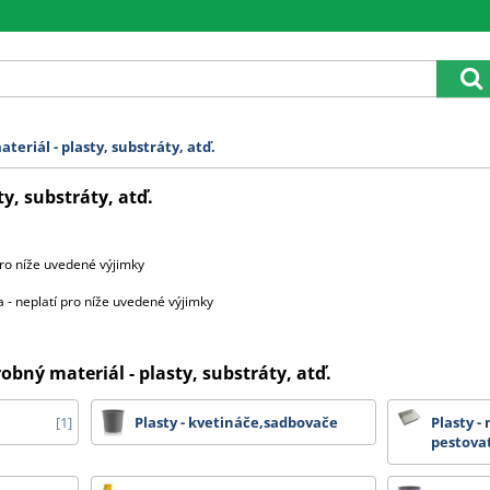
teriál - plasty, substráty, atď.
y, substráty, atď.
ro níže uvedené výjimky
 neplatí pro níže uvedené výjimky
obný materiál - plasty, substráty, atď.
ůra 2000 Kč za každou započatou paletu, 3500 Kč za 2 palety,
4500 Kč za 4 palety a 5000 Kč za 5 9 palet.
1
Plasty - kvetináče,sadbovače
Plasty -
pestova
oprava zdarma.
élce 3,20 m cena dopravy na dotaz