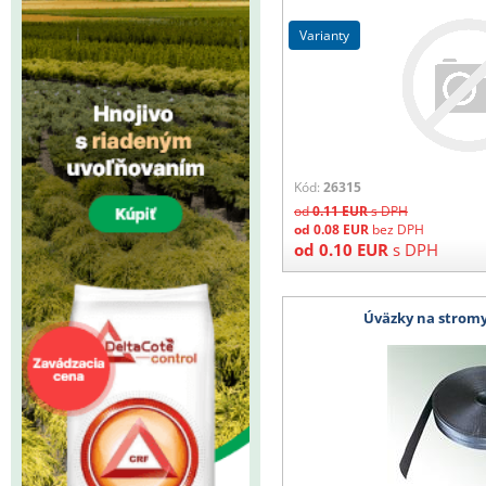
varianty
Kód:
26315
od
0.11
EUR
s DPH
od
0.08
EUR
bez DPH
od
0.10
EUR
s DPH
Úväzky na strom