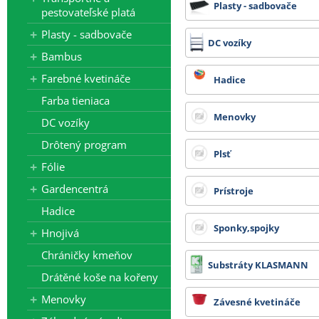
Plasty - sadbovače
pestovateľské platá
- tkaniny 525 cm, bublinkové fóli
Plasty - sadbovače
DC vozíky
Všechny ceny zde uvedené jsou b
Bambus
Farebné kvetináče
Hadice
Farba tieniaca
Menovky
DC vozíky
Drôtený program
Plsť
Fólie
Gardencentrá
Prístroje
Hadice
Sponky,spojky
Hnojivá
Chráničky kmeňov
Substráty KLASMANN
Drátěné koše na kořeny
Menovky
Závesné kvetináče