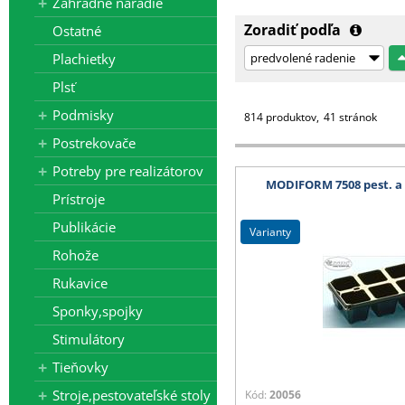
Záhradné náradie
Zoradiť podľa
Ostatné
Plachietky
Plsť
Podmisky
814 produktov
41 stránok
Postrekovače
Potreby pre realizátorov
MODIFORM 7508 pest. a 
Prístroje
Publikácie
varianty
Rohože
Rukavice
Sponky,spojky
Stimulátory
Tieňovky
Stroje,pestovateľské stoly
Kód:
20056