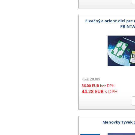
Fixačný a orient.diel pr
PRINT
Kód:
20389
36.00
EUR
bez DPH
44.28
EUR
s DPH
Menovky Tyvek p