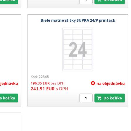
Biele matné štítky SUPRA 24/P printack
Kód:
22345
bjednávku
196.35
EUR
bez DPH
na objednávku
241.51
EUR
s DPH
Do košíka
Do košíka