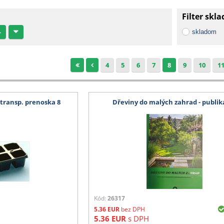
Filter skl
skladom
4
5
6
7
8
9
10
1
transp. prenoska 8
Dřeviny do malých zahrad - publik
Kód:
26317
5.36
EUR
bez DPH
5.36
EUR
s DPH