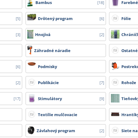
Bambus
18
Farebné
e od 1,50 m, bambusy nad 210 cm, DC vozíky a ostatní zboží, které nelze zabalit d
5
Drôtený program
6
Fólie
ez DPH.
3
Hnojivá
2
Chránič
Záhradné náradie
Ostatné
6
Podmisky
Postrek
2
Publikácie
7
Rohože
17
Stimulátory
9
Tieňovk
Textílie mulčovacie
Hrantíky
Závlahový program
2
Siete n