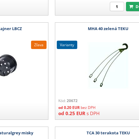
tajner LBCZ
MHA 40 zelená TEKU
Zľava
varianty
Kód:
20672
od
0.20
EUR
bez DPH
od
0.25
EUR
s DPH
naturalgrey misky
TCA 30 terakota TEKU