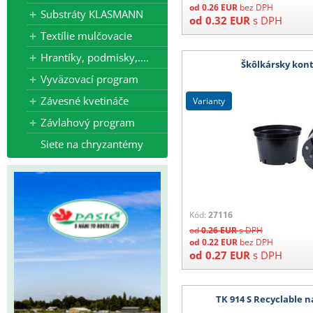
od
0.26
EUR
bez DPH
Substráty KLASMANN
od
0.32
EUR
s DPH
Textílie mulčovacie
Hrantíky, podmisky,....
Škôlkársky kon
Vyväzovací program
Závesné kvetináče
varianty
Závlahový program
Siete na chryzantémy
Kód:
27116
od
0.26
EUR
s DPH
od
0.22
EUR
bez DPH
od
0.27
EUR
s DPH
TK 914 S Recyclable 