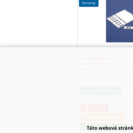
varianty
Kód:
27107
od
134.75
EUR
s DPH
od
21.25
EUR
bez DPH
od
26.14
EUR
s DPH
Zobraziť ďalších 20
N
Novinka
S
Speciální nabídka
Táto webová stránk
V
Výprodej bambusů