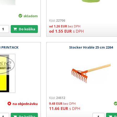
skladom
Kód:
22706
od
1.26
EUR
bez DPH
Do košíka
od
1.55
EUR
s DPH
P3 PRINTACK
Stocker Hrable 25 cm 2264
Kód:
24612
na objednávku
9.48
EUR
bez DPH
11.66
EUR
s DPH
Do košíka