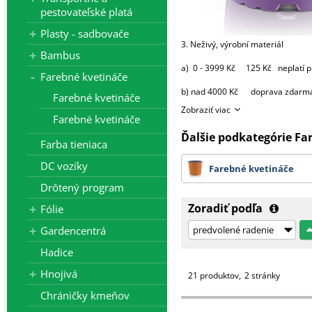
pestovateľské platá
Plasty - sadbovače
3. Neživý, výrobní materiál
Bambus
a) 0 - 3999 Kč 125 Kč neplatí p
Farebné kvetináče
b) nad 4000 Kč doprava zdarma -
Farebné kvetináče
Zobraziť viac
výjimky:
Farebné kvetináče
Ďalšie podkategórie Fa
- substráty, perlit, hnojiva, k
Farba tieniaca
4000 Kč za 3 palety, 
DC vozíky
Farebné kvetináče
Drôtený program
Od 10 palet d
Zoradiť podľa
Fólie
- bílá netkaná 19 g textilie v d
Gardencentrá
- tkaniny 525 cm, bublinkové fóli
Hadice
Všechny ceny zde uvedené jsou b
Hnojivá
21 produktov
2 stránky
Chráničky kmeňov