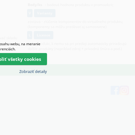
Body/ks
- bodová hodnota produktu v promoakcii;
v
varianty
zostava - zlúčenie komponentov do virtuálneho produktu,
(komponenty sa môžu predávať aj samostatne)
L
licence
ovač skladu
hák - produkt, k nemu sa pri predaji automaticky priradzujú
obsahu webu, na meranie
ďalšie produkty (napríklad zdroj + prívodná šnúra a pod.)
erenciách.
oliť všetky cookies
Zobraziť detaily