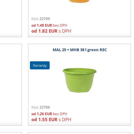
Kód:
22709
od
1.48
EUR
bez DPH
od
1.82
EUR
s DPH
MAL 25 + MHB 38 l green REC
varianty
Kód:
22706
od
1.26
EUR
bez DPH
od
1.55
EUR
s DPH