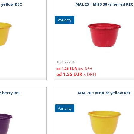
 yellow REC
MAL 25 + MHB 38 wine red REC
varianty
Kód:
22704
od
1.26
EUR
bez DPH
od
1.55
EUR
s DPH
8 berry REC
MAL 20 + MHB 38 yellow REC
varianty