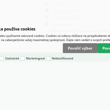
je skladom
k dispozícii do 48 hodin
čiastočne skladom
na objednávku
a používa cookies
po kliknutí na ikony sa zobrazí detailný dotaz
bu využívame takzvané cookies. Cookies sú súbory slúžiace na prispôsobenie 
 na zabezpečenie vašej maximálnej spokojnosti. Dajte nám vedieť o svojich pref
Povoliť výber
Pov
Statistické
Marketingové
Neklasifikované