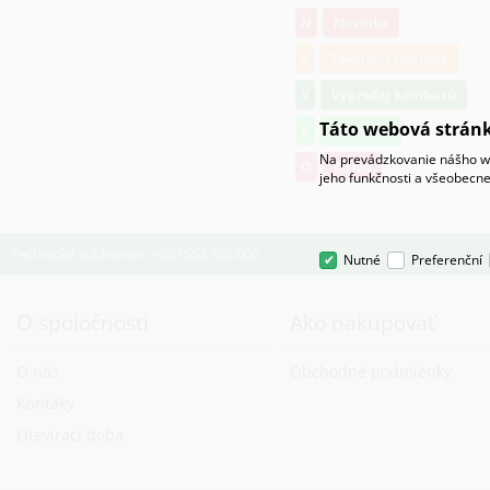
N
Novinka
S
Speciální nabídka
V
Výprodej bambusů
Táto webová stránk
V
Výprodej
Na prevádzkovanie nášho we
O
Osivo
jeho funkčnosti a všeobecne
Technické oddelenie: +420 553 786 006
Nutné
Preferenční
O spoločnosti
Ako nakupovať
O nás
Obchodné podmienky
Kontaky
Otevírací doba