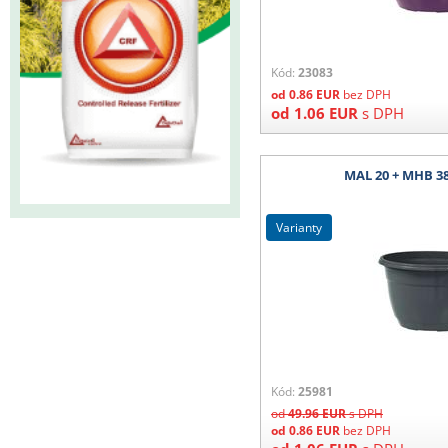
Kód:
23083
od
0.86
EUR
bez DPH
od
1.06
EUR
s DPH
MAL 20 + MHB 38
varianty
Kód:
25981
od
49.96
EUR
s DPH
od
0.86
EUR
bez DPH