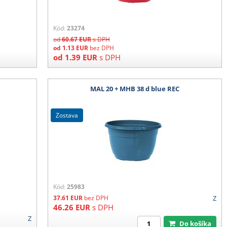
Kód:
23274
od
60.67
EUR
s DPH
od
1.13
EUR
bez DPH
od
1.39
EUR
s DPH
MAL 20 + MHB 38 d blue REC
zostava
Kód:
25983
37.61
EUR
bez DPH
Z
46.26
EUR
s DPH
Z
Do košíka