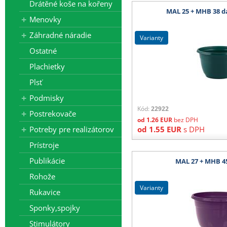
Drátěné koše na kořeny
MAL 25 + MHB 38 d
Menovky
Záhradné náradie
varianty
Ostatné
Plachietky
Plsť
Podmisky
Kód:
22922
Postrekovače
od
1.26
EUR
bez DPH
Potreby pre realizátorov
od
1.55
EUR
s DPH
Prístroje
Publikácie
MAL 27 + MHB 4
Rohože
varianty
Rukavice
Sponky,spojky
Stimulátory