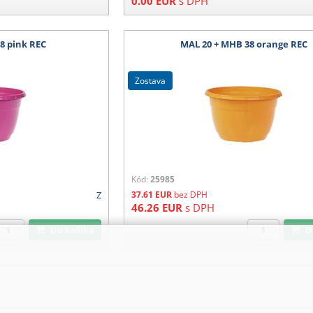
0.00
EUR
s DPH
8 pink REC
MAL 20 + MHB 38 orange REC
zostava
Kód:
25985
Z
37.61
EUR
bez DPH
46.26
EUR
s DPH
Do košíka