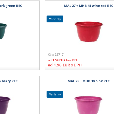
ark green REC
MAL 27 + MHB 45 wine red REC
varianty
Kód:
22717
od
1.59
EUR
bez DPH
od
1.96
EUR
s DPH
5 berry REC
MAL 25 + MHB 38 pink REC
varianty