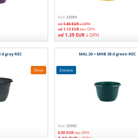
Kód:
23084
od
1.46
EUR
s DPH
od
1.13
EUR
bez DPH
od
1.39
EUR
s DPH
 d gray REC
MAL 20 + MHB 38 d green REC
Zľava
zostava
Kód:
25982
0.00
EUR
bez DPH