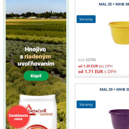
MAL 25 + MHB 38
varianty
Kód:
22705
od
1.39
EUR
bez DPH
od
1.71
EUR
s DPH
MAL 20 + MHB 3
varianty