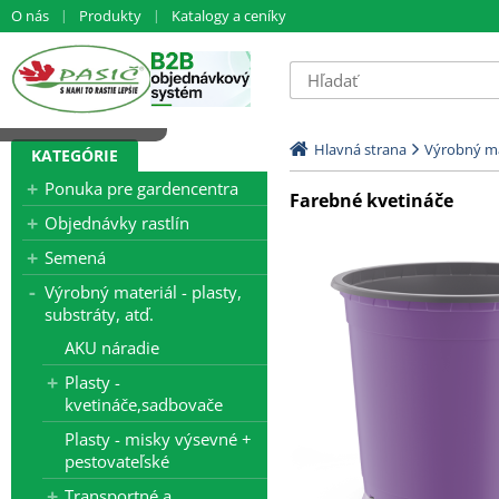
O nás
Produkty
Katalogy a ceníky
čítavam dáta ...
Hlavná strana
Výrobný mat
KATEGÓRIE
Ponuka pre gardencentra
Farebné kvetináče
Objednávky rastlín
Semená
Výrobný materiál - plasty,
substráty, atď.
AKU náradie
Plasty -
kvetináče,sadbovače
Plasty - misky výsevné +
pestovateľské
Transportné a