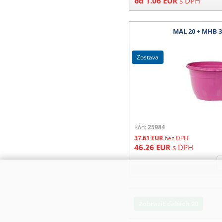
od
1.06
EUR
s DPH
MAL 20 + MHB 3
zostava
Kód:
25984
37.61
EUR
bez DPH
46.26
EUR
s DPH
Zobraziť ďalších 20