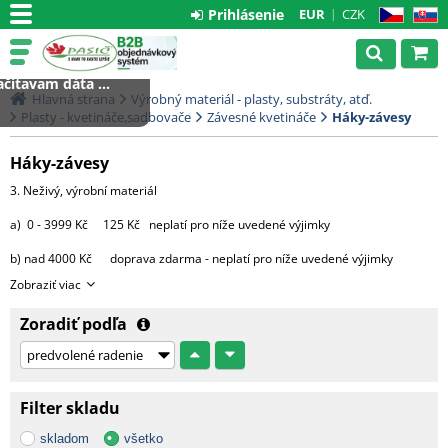
Prihlásenie
EUR
CZK
CZ
SK
čítavam dáta ...
Hlavná strana
Výrobný materiál - plasty, substráty, atď.
Plasty - kvetináče,sadbovače
Závesné kvetináče
Háky-závesy
Háky-závesy
3. Neživý, výrobní materiál
a) 0 - 3999 Kč 125 Kč neplatí pro níže uvedené výjimky
b) nad 4000 Kč doprava zdarma - neplatí pro níže uvedené výjimky
Zobraziť viac
výjimky:
Zoradiť podľa
- substráty, perlit, hnojiva, kůra 2000 Kč za každou započatou
paletu, 3500 Kč za 2 palety,
4000 Kč za 3 palety, 4500 Kč za 4 palety
a 5000 Kč za 5 9 palet.
Filter skladu
Od 10 palet doprava zdarma.
skladom
všetko