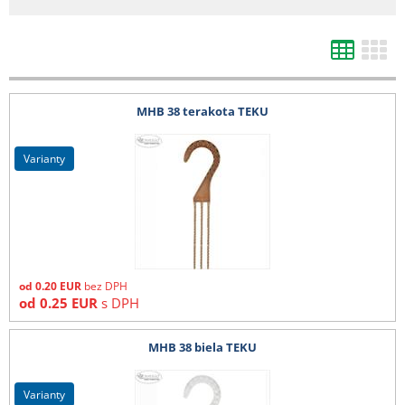
- bílá netkaná 19 g textilie v délce 3,20 m cena dopravy na dotaz
- tkaniny 525 cm, bublinkové fólie od 1,50 m, bambusy nad 210 cm, DC vozíky
a ostatní zboží, které nelze zabalit do kartonu - cena dopravy na dotaz
Všechny ceny zde uvedené jsou bez DPH.
MHB 38 terakota TEKU
varianty
od
0.20
EUR
bez DPH
od
0.25
EUR
s DPH
MHB 38 biela TEKU
varianty