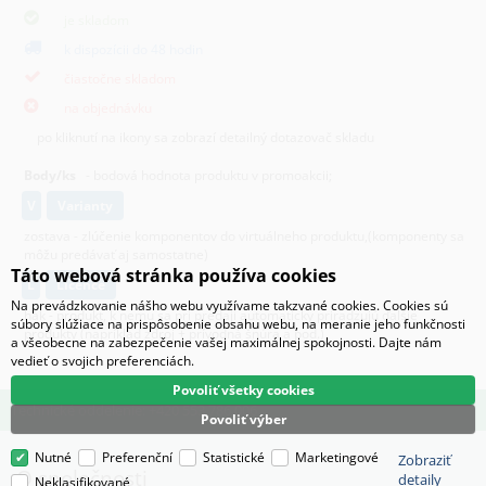
je skladom
k dispozícii do 48 hodin
čiastočne skladom
na objednávku
po kliknutí na ikony sa zobrazí detailný dotazovač skladu
Body/ks
- bodová hodnota produktu v promoakcii;
v
varianty
zostava - zlúčenie komponentov do virtuálneho produktu,(komponenty sa
môžu predávať aj samostatne)
Táto webová stránka používa cookies
L
licence
Na prevádzkovanie nášho webu využívame takzvané cookies. Cookies sú
hák - produkt, k nemu sa pri predaji automaticky priradzujú ďalšie
súbory slúžiace na prispôsobenie obsahu webu, na meranie jeho funkčnosti
produkty (napríklad zdroj + prívodná šnúra a pod.)
a všeobecne na zabezpečenie vašej maximálnej spokojnosti. Dajte nám
vedieť o svojich preferenciách.
Povoliť všetky cookies
Technické oddelenie: +420 553 786 006
Povoliť výber
Nutné
Preferenční
Statistické
Marketingové
Zobraziť
O spoločnosti
detaily
Neklasifikované