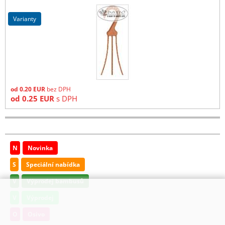
varianty
od
0.20
EUR
bez DPH
od
0.25
EUR
s DPH
N
Novinka
S
Speciální nabídka
V
Výprodej bambusů
V
Výprodej
O
Osivo