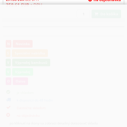
358.61
EUR
s DPH
Do košíka
N
Novinka
S
Speciální nabídka
V
Výprodej bambusů
V
Výprodej
O
Osivo
je skladom
k dispozícii do 48 hodin
čiastočne skladom
na objednávku
po kliknutí na ikony sa zobrazí detailný dotazovač skladu