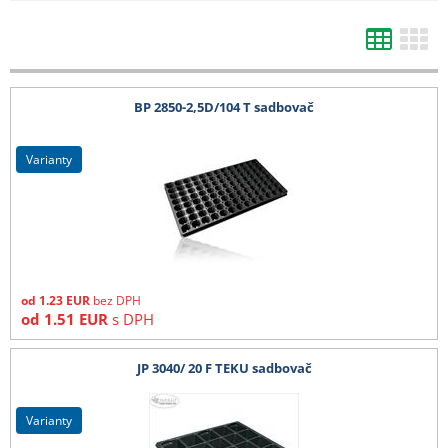
- tkaniny 525 cm, bublinkové fólie od 1,50 m, bambusy nad 210 cm, DC vozíky
a ostatní zboží, které nelze zabalit do kartonu - cena dopravy na dotaz
Všechny ceny zde uvedené jsou bez DPH.
BP 2850-2,5D/104 T sadbovač
varianty
od
1.23
EUR
bez DPH
od
1.51
EUR
s DPH
JP 3040/ 20 F TEKU sadbovač
varianty