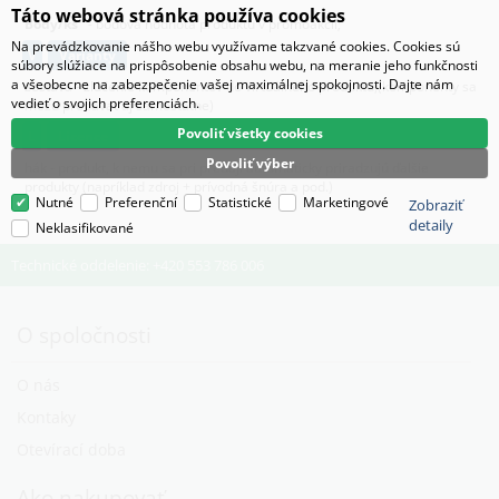
Táto webová stránka používa cookies
Body/ks
- bodová hodnota produktu v promoakcii;
Na prevádzkovanie nášho webu využívame takzvané cookies. Cookies sú
v
varianty
súbory slúžiace na prispôsobenie obsahu webu, na meranie jeho funkčnosti
a všeobecne na zabezpečenie vašej maximálnej spokojnosti. Dajte nám
zostava - zlúčenie komponentov do virtuálneho produktu,(komponenty sa
vedieť o svojich preferenciách.
môžu predávať aj samostatne)
Povoliť všetky cookies
L
licence
Povoliť výber
hák - produkt, k nemu sa pri predaji automaticky priradzujú ďalšie
produkty (napríklad zdroj + prívodná šnúra a pod.)
Nutné
Preferenční
Statistické
Marketingové
Zobraziť
detaily
Neklasifikované
Technické oddelenie: +420 553 786 006
O spoločnosti
O nás
Kontaky
Otevírací doba
Ako nakupovať