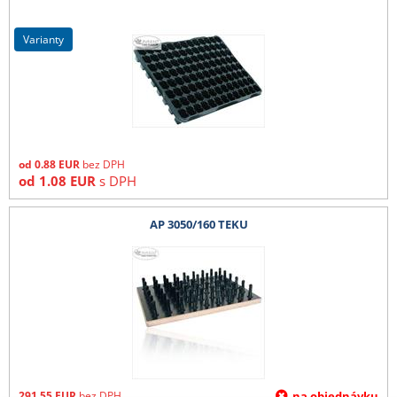
varianty
od
0.88
EUR
bez DPH
od
1.08
EUR
s DPH
AP 3050/160 TEKU
291.55
EUR
bez DPH
na objednávku