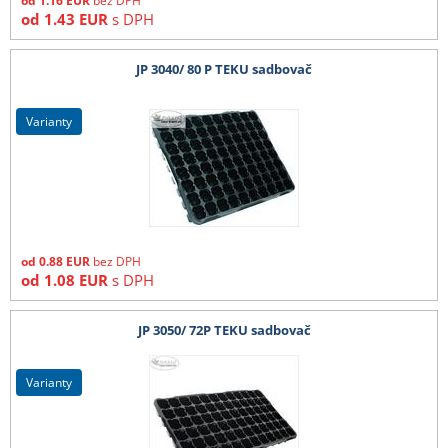
od
1.16
EUR
bez DPH
od
1.43
EUR
s DPH
JP 3040/ 80 P TEKU sadbovač
varianty
od
0.88
EUR
bez DPH
od
1.08
EUR
s DPH
JP 3050/ 72P TEKU sadbovač
varianty