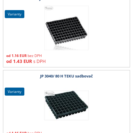
varianty
od
1.16
EUR
bez DPH
od
1.43
EUR
s DPH
JP 3040/ 80 H TEKU sadbovač
varianty