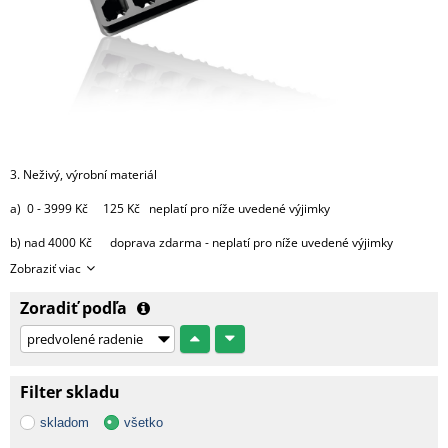
3. Neživý, výrobní materiál
a) 0 - 3999 Kč 125 Kč neplatí pro níže uvedené výjimky
b) nad 4000 Kč doprava zdarma - neplatí pro níže uvedené výjimky
Zobraziť viac
výjimky:
Zoradiť podľa
- substráty, perlit, hnojiva, kůra 2000 Kč za každou započatou
paletu, 3500 Kč za 2 palety,
4000 Kč za 3 palety, 4500 Kč za 4 palety
a 5000 Kč za 5 9 palet.
Filter skladu
Od 10 palet doprava zdarma.
skladom
všetko
- bílá netkaná 19 g textilie v délce 3,20 m cena dopravy na dotaz