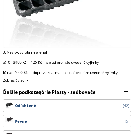
3. Neživý, výrobní materiál
a) 0 - 3999 Kč 125 Kč neplatí pro níže uvedené výjimky
b) nad 4000 Kč doprava zdarma - neplatí pro níže uvedené výjimky
Zobraziť viac
výjimky:
Ďalšie podkategórie Plasty - sadbovače
- substráty, perlit, hnojiva, kůra 2000 Kč za každou započatou
paletu, 3500 Kč za 2 palety,
Odľahčené
42
4000 Kč za 3 palety, 4500 Kč za 4 palety
a 5000 Kč za 5 9 palet.
Pevné
5
Od 10 palet doprava zdarma.
- bílá netkaná 19 g textilie v délce 3,20 m cena dopravy na dotaz