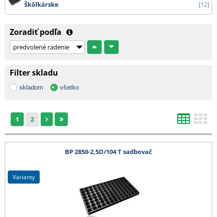
Škôlkárske
12
- tkaniny 525 cm, bublinkové fólie od 1,50 m, bambusy nad 210 cm, DC vozíky
a ostatní zboží, které nelze zabalit do kartonu - cena dopravy na dotaz
Zoradiť podľa
Všechny ceny zde uvedené jsou bez DPH.
Filter skladu
skladom
všetko
1
2
BP 2850-2,5D/104 T sadbovač
varianty