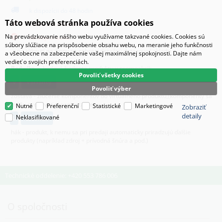
k dispozícii do 48 hodin
Táto webová stránka používa cookies
čiastočne skladom
Na prevádzkovanie nášho webu využívame takzvané cookies. Cookies sú
na objednávku
súbory slúžiace na prispôsobenie obsahu webu, na meranie jeho funkčnosti
po kliknutí na ikony sa zobrazí detailný dotazovač skladu
a všeobecne na zabezpečenie vašej maximálnej spokojnosti. Dajte nám
vedieť o svojich preferenciách.
Body/ks
- bodová hodnota produktu v promoakcii;
Povoliť všetky cookies
v
varianty
Povoliť výber
zostava - zlúčenie komponentov do virtuálneho produktu,(komponenty sa
môžu predávať aj samostatne)
Nutné
Preferenční
Statistické
Marketingové
Zobraziť
detaily
Neklasifikované
L
licence
hák - produkt, k nemu sa pri predaji automaticky priradzujú ďalšie
produkty (napríklad zdroj + prívodná šnúra a pod.)
Technické oddelenie: +420 553 786 006
O spoločnosti