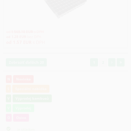
od
1 568.10
EUR
s DPH
od
1.28
EUR
bez DPH
od
1.57
EUR
s DPH
Zobraziť ďalších 20
1
2
N
Novinka
S
Speciální nabídka
V
Výprodej bambusů
V
Výprodej
O
Osivo
je skladom