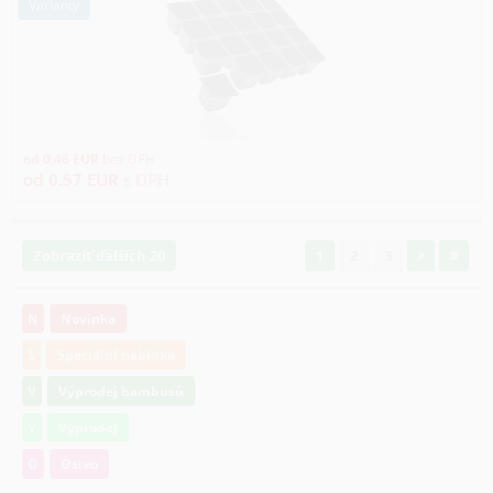
varianty
od
0.46
EUR
bez DPH
od
0.57
EUR
s DPH
Zobraziť ďalších 20
1
2
3
N
Novinka
S
Speciální nabídka
V
Výprodej bambusů
V
Výprodej
O
Osivo