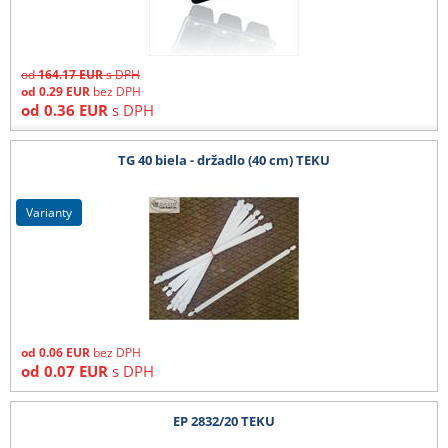
od
164.17
EUR
s DPH
od
0.29
EUR
bez DPH
od
0.36
EUR
s DPH
TG 40 biela - držadlo (40 cm) TEKU
varianty
od
0.06
EUR
bez DPH
od
0.07
EUR
s DPH
EP 2832/20 TEKU