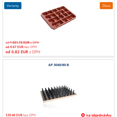
varianty
Zľava
od
1 031.73
EUR
s DPH
od
0.67
EUR
bez DPH
od
0.82
EUR
s DPH
AP 3040/80 B
129.46
EUR
bez DPH
na objednávku