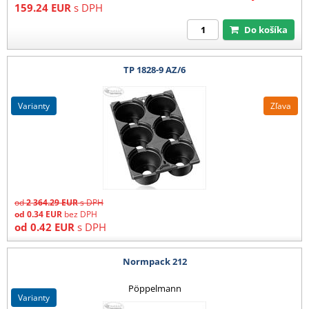
159.24
EUR
s DPH
Do košíka
TP 1828-9 AZ/6
varianty
Zľava
od
2 364.29
EUR
s DPH
od
0.34
EUR
bez DPH
od
0.42
EUR
s DPH
Normpack 212
Pöppelmann
varianty