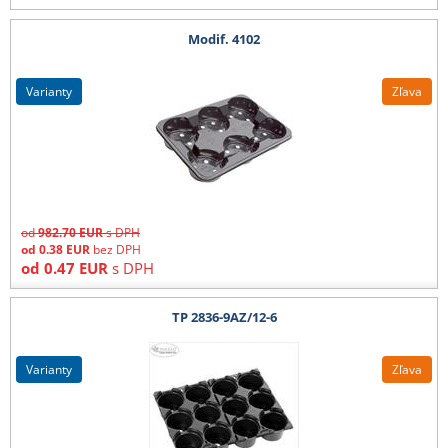
Modif. 4102
varianty
Zľava
od
982.70
EUR
s DPH
od
0.38
EUR
bez DPH
od
0.47
EUR
s DPH
TP 2836-9AZ/12-6
varianty
Zľava