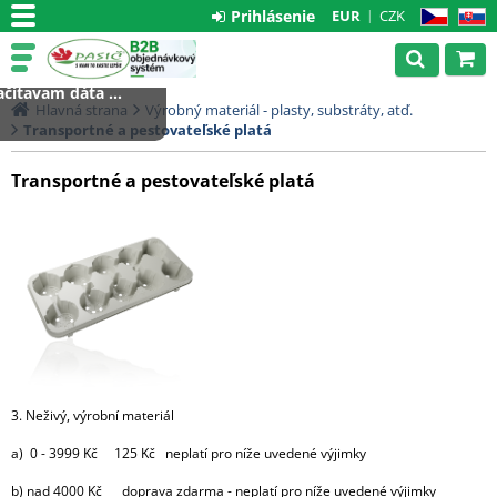
Prihlásenie
EUR
CZK
CZ
SK
čítavam dáta ...
Hlavná strana
Výrobný materiál - plasty, substráty, atď.
Transportné a pestovateľské platá
Transportné a pestovateľské platá
3. Neživý, výrobní materiál
a) 0 - 3999 Kč 125 Kč neplatí pro níže uvedené výjimky
b) nad 4000 Kč doprava zdarma - neplatí pro níže uvedené výjimky