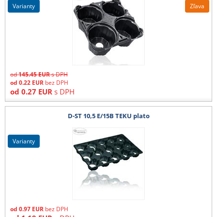
varianty
Zľava
od
145.45
EUR
s DPH
od
0.22
EUR
bez DPH
od
0.27
EUR
s DPH
D-ST 10,5 E/15B TEKU plato
varianty
od
0.97
EUR
bez DPH