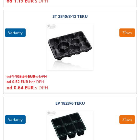
od
1.19
EUR
s DPH
ST 2840/8-13 TEKU
varianty
Zľava
od
1 103.54
EUR
s DPH
od
0.52
EUR
bez DPH
od
0.64
EUR
s DPH
EP 1828/6 TEKU
varianty
Zľava