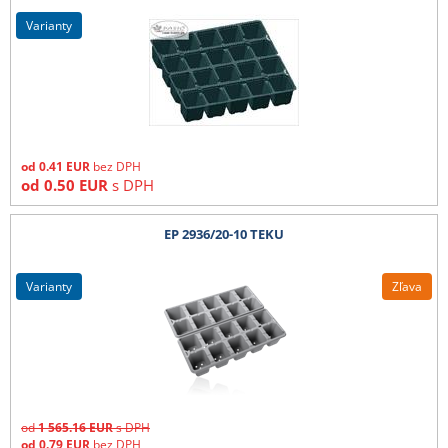
varianty
od
0.41
EUR
bez DPH
od
0.50
EUR
s DPH
EP 2936/20-10 TEKU
varianty
Zľava
od
1 565.16
EUR
s DPH
od
0.79
EUR
bez DPH