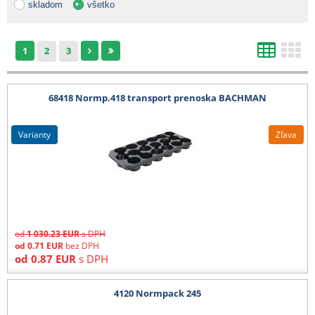
skladom
všetko
1
2
3
68418 Normp.418 transport prenoska BACHMAN
varianty
Zľava
od
1 030.23
EUR
s DPH
od
0.71
EUR
bez DPH
od
0.87
EUR
s DPH
4120 Normpack 245