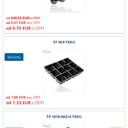
od
249.52
EUR
s DPH
od
0.57
EUR
bez DPH
od
0.70
EUR
s DPH
ST 9x9 TEKU
varianty
od
1.08
EUR
bez DPH
od
1.33
EUR
s DPH
TP 1818-9AZ/4 TEKU