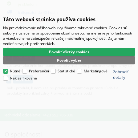
je skladom
k dispozícii do 48 hodin
Táto webová stránka používa cookies
čiastočne skladom
Na prevádzkovanie nášho webu využívame takzvané cookies. Cookies sú
na objednávku
súbory slúžiace na prispôsobenie obsahu webu, na meranie jeho funkčnosti
po kliknutí na ikony sa zobrazí detailný dotazovač skladu
a všeobecne na zabezpečenie vašej maximálnej spokojnosti. Dajte nám
vedieť o svojich preferenciách.
Body/ks
- bodová hodnota produktu v promoakcii;
Povoliť všetky cookies
v
varianty
Povoliť výber
zostava - zlúčenie komponentov do virtuálneho produktu,(komponenty sa
môžu predávať aj samostatne)
Nutné
Preferenční
Statistické
Marketingové
Zobraziť
detaily
Neklasifikované
L
licence
hák - produkt, k nemu sa pri predaji automaticky priradzujú ďalšie
produkty (napríklad zdroj + prívodná šnúra a pod.)
Technické oddelenie: +420 553 786 006
O spoločnosti