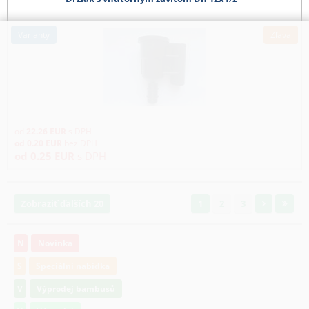
varianty
Zľava
od
22.26
EUR
s DPH
od
0.20
EUR
bez DPH
od
0.25
EUR
s DPH
Zobraziť ďalších 20
1
2
3
N
Novinka
S
Speciální nabídka
V
Výprodej bambusů