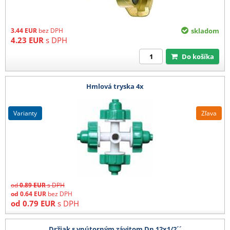
3.44
EUR
bez DPH
skladom
4.23
EUR
s DPH
Do košíka
Hmlová tryska 4x
varianty
Zľava
od
0.89
EUR
s DPH
od
0.64
EUR
bez DPH
od
0.79
EUR
s DPH
Držiak s vnútorným závitom Dn 12x1/2´´