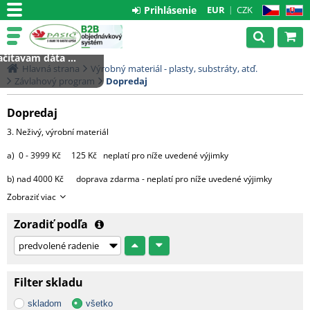
Prihlásenie
EUR
CZK
CZ
SK
čítavam dáta ...
Hlavná strana
Výrobný materiál - plasty, substráty, atď.
Závlahový program
Dopredaj
Dopredaj
3. Neživý, výrobní materiál
a) 0 - 3999 Kč 125 Kč neplatí pro níže uvedené výjimky
b) nad 4000 Kč doprava zdarma - neplatí pro níže uvedené výjimky
Zobraziť viac
výjimky:
Zoradiť podľa
- substráty, perlit, hnojiva, kůra 2000 Kč za každou započatou
paletu, 3500 Kč za 2 palety,
4000 Kč za 3 palety, 4500 Kč za 4 palety
a 5000 Kč za 5 9 palet.
Filter skladu
Od 10 palet doprava zdarma.
skladom
všetko