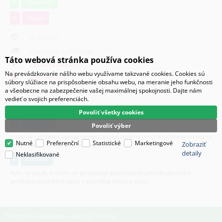
V
Výprodej
O
Osivo
je skladom
k dispozícii do 48 hodin
Táto webová stránka používa cookies
čiastočne skladom
Na prevádzkovanie nášho webu využívame takzvané cookies. Cookies sú
na objednávku
súbory slúžiace na prispôsobenie obsahu webu, na meranie jeho funkčnosti
a všeobecne na zabezpečenie vašej maximálnej spokojnosti. Dajte nám
po kliknutí na ikony sa zobrazí detailný dotazovač skladu
vedieť o svojich preferenciách.
Body/ks
- bodová hodnota produktu v promoakcii;
Povoliť všetky cookies
v
varianty
Povoliť výber
zostava - zlúčenie komponentov do virtuálneho produktu,(komponenty sa
Nutné
Preferenční
Statistické
Marketingové
Zobraziť
môžu predávať aj samostatne)
detaily
Neklasifikované
L
licence
hák - produkt, k nemu sa pri predaji automaticky priradzujú ďalšie
produkty (napríklad zdroj + prívodná šnúra a pod.)
Technické oddelenie: +420 553 786 006