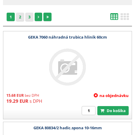
- bílá netkaná 19 g textilie v délce 3,20 m cena dopravy na dotaz
- tkaniny 525 cm, bublinkové fólie od 1,50 m, bambusy nad 210 cm, DC vozíky
1
2
3
a ostatní zboží, které nelze zabalit do kartonu - cena dopravy na dotaz
Všechny ceny zde uvedené jsou bez DPH.
GEKA 7060 náhradná trubica hliník 60cm
15.68
EUR
bez DPH
na objednávku
19.29
EUR
s DPH
Do košíka
GEKA 80834/2 hadic.spona 10-16mm