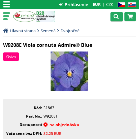
Prihlásenie
EUR
CZK
CZ
SK
Hlavná strana
Semená
Dvojročné
W9208E Viola cornuta Admire® Blue
Osivo
Kód
31863
Part No.
W9208T
Dostupnosť
na objednávku
Vaša cena bez DPH
32.25
EUR