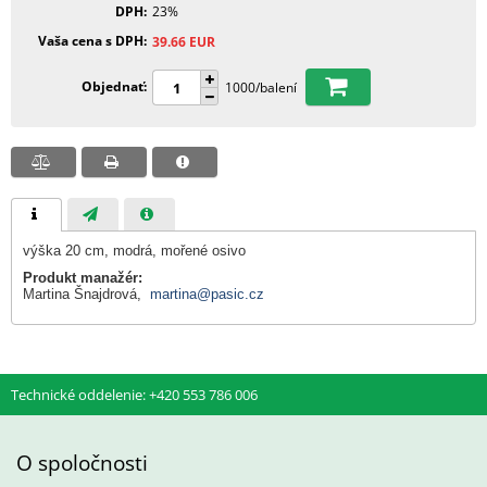
DPH
23%
Vaša cena s DPH
39.66
EUR
Objednať
1000/balení
výška 20 cm, modrá, mořené osivo
Produkt manažér:
Martina Šnajdrová,
martina@pasic.cz
Technické oddelenie: +420 553 786 006
O spoločnosti