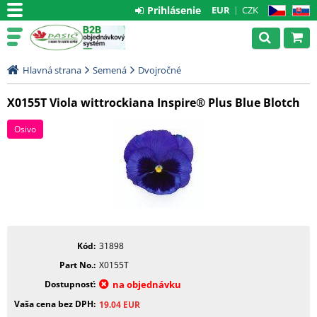
Prihlásenie
EUR
CZK
CZ
SK
Hlavná strana
Semená
Dvojročné
X0155T Viola wittrockiana Inspire® Plus Blue Blotch
Osivo
Kód
31898
Part No.
X0155T
Dostupnosť
na objednávku
Vaša cena bez DPH
19.04
EUR