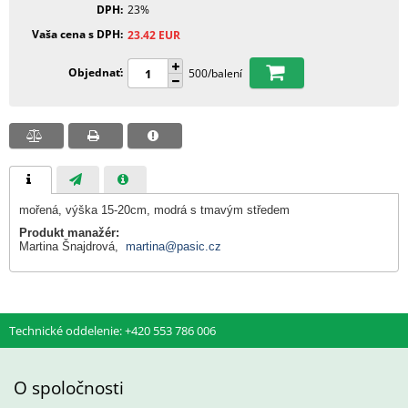
DPH
23%
Vaša cena s DPH
23.42
EUR
Objednať
500/balení
mořená, výška 15-20cm, modrá s tmavým středem
Produkt manažér:
Martina Šnajdrová,
martina@pasic.cz
Technické oddelenie: +420 553 786 006
O spoločnosti