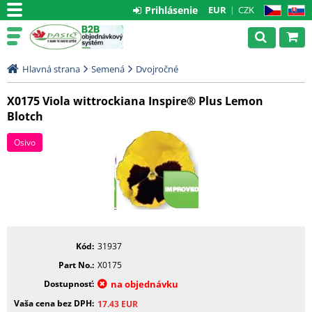
Prihlásenie
EUR
CZK
CZ
SK
Hlavná strana
Semená
Dvojročné
X0175 Viola wittrockiana Inspire® Plus Lemon
Blotch
Osivo
Kód
31937
Part No.
X0175
Dostupnosť
na objednávku
Vaša cena bez DPH
17.43
EUR