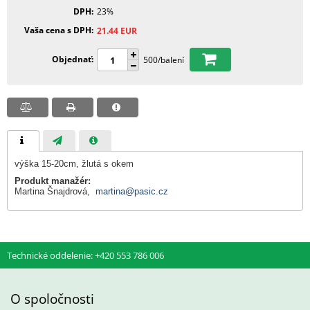
DPH
23%
Vaša cena s DPH
21.44
EUR
Objednať
500/balení
výška 15-20cm, žlutá s okem
Produkt manažér:
Martina Šnajdrová,
martina@pasic.cz
Technické oddelenie: +420 553 786 006
O spoločnosti