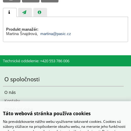
Produkt manažér:
Martina Šnajdrová,
martina@pasic.cz
Technické oddelenie: +420 553 786 006
O spoločnosti
O nás
Kontaky
Otevírací doba
Táto webová stránka používa cookies
Ako nakupovať
Na prevádzkovanie nášho webu využívame takzvané cookies. Cookies sú
súbory slúžiace na prispôsobenie obsahu webu, na meranie jeho funkčnosti