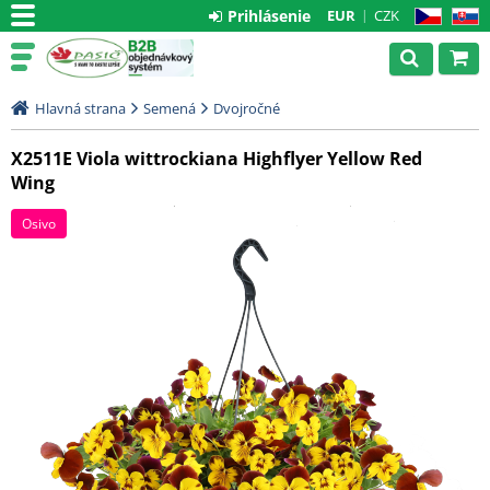
Prihlásenie
EUR
CZK
CZ
SK
Hlavná strana
Semená
Dvojročné
X2511E Viola wittrockiana Highflyer Yellow Red
Wing
Osivo