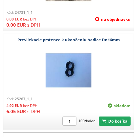
Kód:
24731_1_1
0.00
EUR
bez DPH
na objednávku
0.00
EUR
s DPH
Prevliekacie prstence k ukončeniu hadice Dn16mm
Kód:
25267_1_1
4.92
EUR
bez DPH
skladom
6.05
EUR
s DPH
Do košíka
100/balení