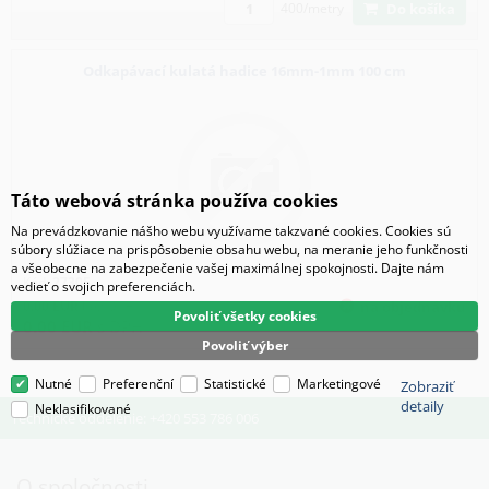
Do košíka
400/metry
Odkapávací kulatá hadice 16mm-1mm 100 cm
Táto webová stránka používa cookies
Na prevádzkovanie nášho webu využívame takzvané cookies. Cookies sú
súbory slúžiace na prispôsobenie obsahu webu, na meranie jeho funkčnosti
a všeobecne na zabezpečenie vašej maximálnej spokojnosti. Dajte nám
Kód:
27305
vedieť o svojich preferenciách.
0.00
EUR
bez DPH
na objednávku
Povoliť všetky cookies
0.00
EUR
s DPH
Povoliť výber
Nutné
Preferenční
Statistické
Marketingové
Zobraziť
detaily
Neklasifikované
Technické oddelenie: +420 553 786 006
O spoločnosti