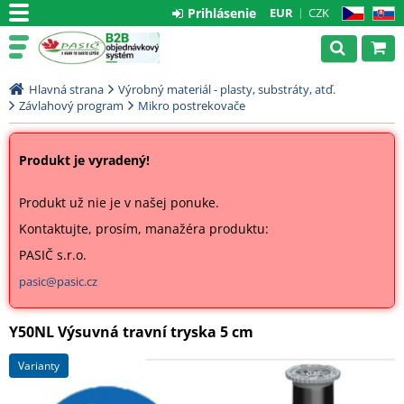
Prihlásenie
EUR
CZK
CZ
SK
Hlavná strana
Výrobný materiál - plasty, substráty, atď.
Závlahový program
Mikro postrekovače
Produkt je vyradený!
Produkt už nie je v našej ponuke.
Kontaktujte, prosím, manažéra produktu:
PASIČ s.r.o.
pasic@pasic.cz
Y50NL Výsuvná travní tryska 5 cm
varianty