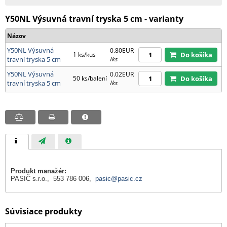
Y50NL Výsuvná travní tryska 5 cm - varianty
Názov
Y50NL Výsuvná
0.80EUR
1 ks/kus
Do košíka
travní tryska 5 cm
/
ks
Y50NL Výsuvná
0.02EUR
50 ks/balení
Do košíka
travní tryska 5 cm
/
ks
Produkt manažér:
PASIČ s.r.o., 553 786 006,
pasic@pasic.cz
Súvisiace produkty