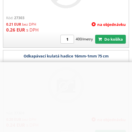
Kód:
27303
0.21
EUR
bez DPH
na objednávku
0.26
EUR
s DPH
Do košíka
400/metry
Odkapávací kulatá hadice 16mm-1mm 75 cm
Kód:
27304
0.20
EUR
bez DPH
na objednávku
0.24
EUR
s DPH