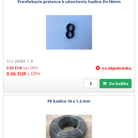
Prevliekacie prstence k ukončeniu hadice Dn16mm
Kód:
25267_1_0
0.05
EUR
bez DPH
na objednávku
0.06
EUR
s DPH
Do košíka
PE hadice 16 x 1,2 mm