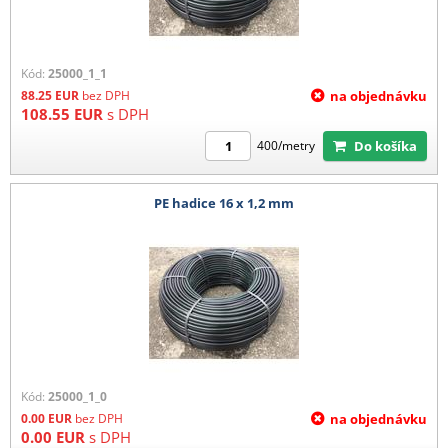
Kód:
25000_1_1
88.25
EUR
bez DPH
na objednávku
108.55
EUR
s DPH
Do košíka
400/metry
PE hadice 16 x 1,2 mm
Kód:
25000_1_0
0.00
EUR
bez DPH
na objednávku
0.00
EUR
s DPH