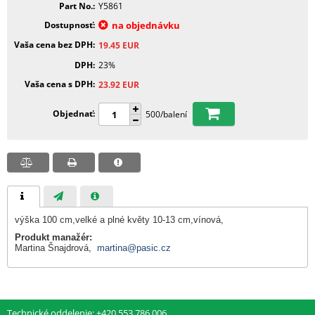
Part No.
Y5861
Dostupnosť
na objednávku
Vaša cena bez DPH
19.45
EUR
DPH
23%
Vaša cena s DPH
23.92
EUR
Objednať
500/balení
výška 100 cm,velké a plné květy 10-13 cm,vínová,
Produkt manažér:
Martina Šnajdrová,
martina@pasic.cz
Technické oddelenie: +420 553 786 006