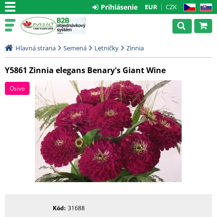
Prihlásenie
EUR
CZK
CZ
SK
Hlavná strana
Semená
Letničky
Zinnia
Y5861 Zinnia elegans Benary's Giant Wine
Osivo
Kód
31688