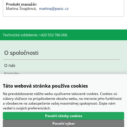
Produkt manažér:
Martina Šnajdrová,
martina@pasic.cz
Technické oddelenie: +420 553 786 006
O spoločnosti
O nás
Kontaky
Otevírací doba
Táto webová stránka používa cookies
Ako nakupovať
Na prevádzkovanie nášho webu využívame takzvané cookies. Cookies sú
súbory slúžiace na prispôsobenie obsahu webu, na meranie jeho funkčnosti
a všeobecne na zabezpečenie vašej maximálnej spokojnosti. Dajte nám
Obchodné podmienky
vedieť o svojich preferenciách.
Povoliť všetky cookies
Povoliť výber