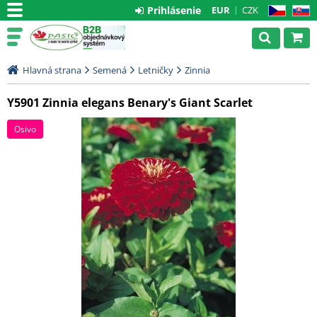
Prihlásenie
EUR
CZK
CZ
SK
Hlavná strana
Semená
Letničky
Zinnia
Y5901 Zinnia elegans Benary's Giant Scarlet
Osivo